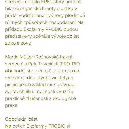
scénáře modelu EPIC, který hodnotí 
bilanci organické hmoty a uhlíku v 
půdě, vodní bilanci i výnosy plodin při 
různých způsobech hospodaření. Na 
příkladu Ekofarmy PROBIO budou 
představeny scénáře vývoje do let 
2030 a 2050.
Martin Müller (Rožnovská travní 
semena) a Petr Trávníček (PRO-BIO 
obchodní společnost) se zaměří na 
význam jednoletých i víceletých 
pícnin, jejich zakládání, správnou 
agrotechniku, možnosti využití a 
praktické zkušenosti z ekologické 
praxe.
Odpolední část
Na polích Ekofarmy PROBIO si 