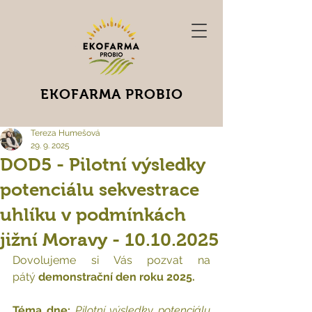
EKOFARMA PROBIO
Tereza Humešová
29. 9. 2025
DOD5 - Pilotní výsledky
potenciálu sekvestrace
uhlíku v podmínkách
jižní Moravy - 10.10.2025
Dovolujeme si Vás pozvat na 
pátý
 demonstrační den roku 2025.
Téma dne:
Pilotní výsledky potenciálu 