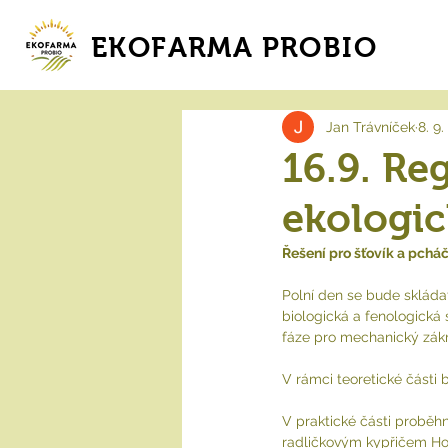
EKOFARMA PROBIO
Jan Trávníček
8. 9.
16.9. Re
ekologi
Řešení pro šťovík a pch
Polní den se bude skládat 
biologická a fenologická 
fáze pro mechanický zákr
V rámci teoretické části 
V praktické části proběh
radličkovým kypřičem Hor