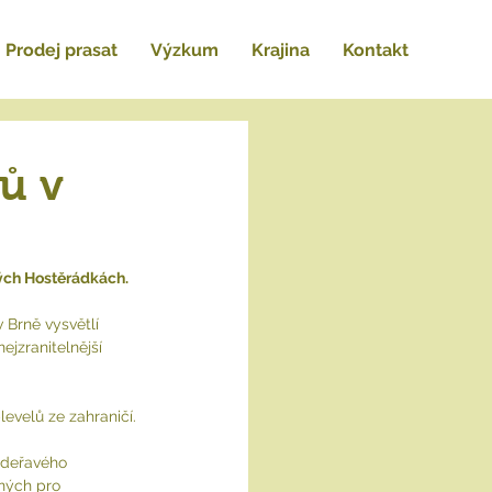
Prodej prasat
Výzkum
Krajina
Kontakt
lů v
ých Hostěrádkách.
 Brně vysvětlí 
ejzranitelnější 
levelů ze zahraničí.
adeřavého 
ných pro 