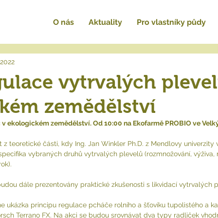
O nás
Aktuality
Pro vlastníky půdy
 2022
gulace vytrvalých pleve
ckém zemědělství
áč v ekologickém zemědělství. Od 10:00 na Ekofarmě PROBIO ve Velk
z teoretické části, kdy Ing. Jan Winkler Ph.D. z Mendlovy univerzity v
specifika vybraných druhů vytrvalých plevelů (rozmnožování, výživa, n
ok). 
budou dále prezentovány praktické zkušenosti s likvidací vytrvalých p
ne ukázka principu regulace pcháče rolního a šťovíku tupolistého a k
sch Terrano FX. Na akci se budou srovnávat dva typy radliček vhod