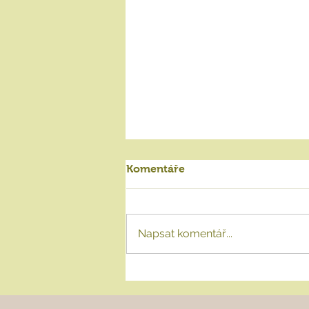
Komentáře
Napsat komentář...
Adaptace na klimatickou
změnu - pěstování
alternativních plodin