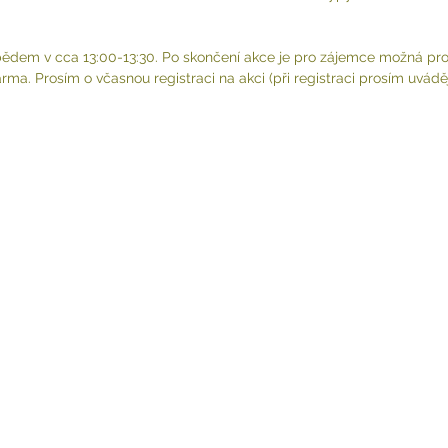
ědem v cca 13:00-13:30. Po skončení akce je pro zájemce možná pro
rma. Prosím o včasnou registraci na akci (při registraci prosím uvádě