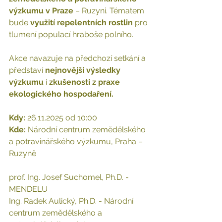
výzkumu v Praze 
– Ruzyni
. Tématem 
bude 
využití repelentních rostlin 
pro 
tlumení populací hraboše polního
.
Akce navazuje na předchozí setkání a 
představí 
nejnovější výsledky 
výzkumu 
i 
zkušenosti z praxe 
ekologického hospodaření.
Kdy:
 26.11.2025 od 10:00 
Kde: 
Národní centrum zemědělského 
a potravinářského výzkumu, Praha – 
Ruzyně
prof. Ing. Josef Suchomel, Ph.D. - 
MENDELU
Ing. Radek Aulický, Ph.D. - Národní 
centrum zemědělského a 