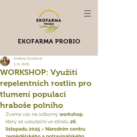
EKOFARMA PROBIO
Andrea Gruntová
3. 11. 2025
WORKSHOP: Využití
repelentních rostlin pro
tlumení populací
hraboše polního
Zveme vás na odborný
 workshop
, 
který se uskuteční 
ve středu 
26. 
listopadu 2025
 v 
Národním centru 
zemědělského a potravinářského 