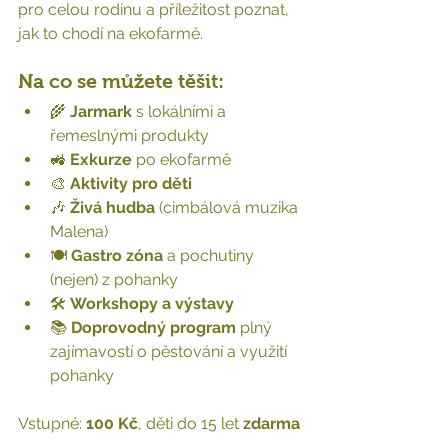
pro celou rodinu a příležitost poznat, 
jak to chodí na ekofarmě.
Na co se můžete těšit:
🌾 
Jarmark
 s lokálními a 
řemeslnými produkty
🚜 
Exkurze
 po ekofarmě
🎨 
Aktivity pro děti
🎶 
Živá hudba
 (cimbálová muzika 
Malena)
🍽 
Gastro zóna
 a pochutiny 
(nejen) z pohanky
🛠 
Workshopy a výstavy
📚 
Doprovodný program
 plný 
zajímavostí o pěstování a využití 
pohanky
Vstupné: 
100 Kč
, děti do 15 let 
zdarma